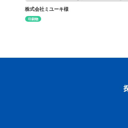
株式会社ミユーキ様
株式会社ミユーキ様
江戸川区 クリアファイル 封筒 名刺
印刷物
http://miyu-ki.jp/