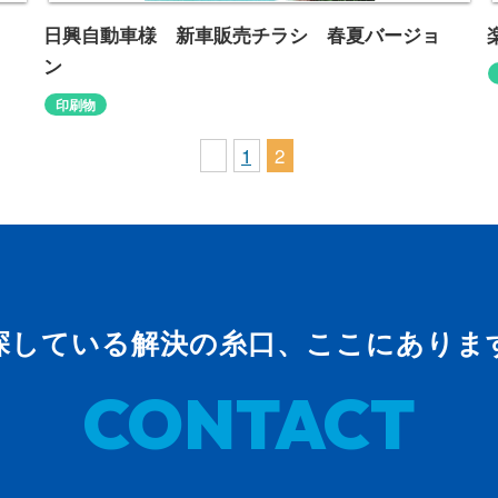
日興自動車様 新車販売チラシ 春夏バ
日興自動車様 新車販売チラシ 春夏バージョ
ージョン
ン
新車販売チラシ
http://www.nikko-j.co.jp/
印刷物
1
2
探している解決の糸口、ここにありま
CONTACT