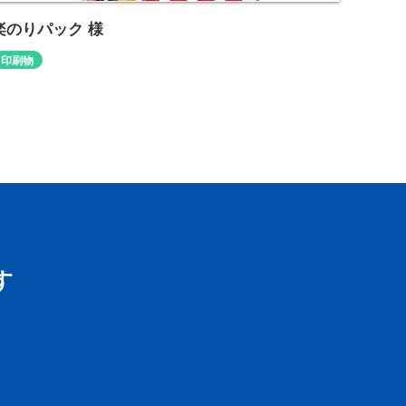
楽のりパック 様
楽のりパック 様
ポスター制作
印刷物
http://www.rakunori.jp/
す